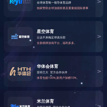
当前位置：
网站开云kaiyun网页版官网
>
开云kaiyun网页版官网-开云kai
开云kai