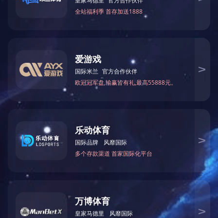
目前百色右江区现代
业成集团感恩各界同仁朋友的
聚信心和力量，抓住发展之机遇